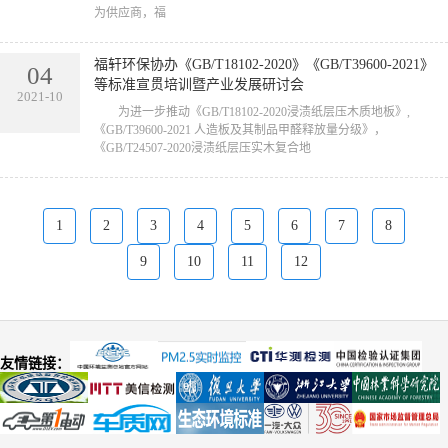
为供应商，福
福轩环保协办《GB/T18102-2020》《GB/T39600-2021》
04
等标准宣贯培训暨产业发展研讨会
2021-10
为进一步推动《GB/T18102-2020浸渍纸层压木质地板》,
《GB/T39600-2021 人造板及其制品甲醛释放量分级》，
《GB/T24507-2020浸渍纸层压实木复合地
1
2
3
4
5
6
7
8
9
10
11
12
友情链接：