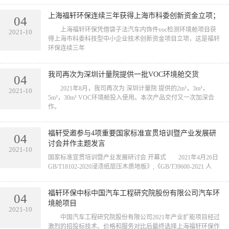
上海福轩环保连续三年获得上海市科委创新资金立项；
04
上海福轩环保凭借袋子法汽车内饰件voc检测环境舱项目获
2021-10
得上海市科委科技型中小企业技术创新资金项目立项，这是福轩
环保连续三年
我司再次为深圳计量院提供一批VOC环境舱交货
04
2021年8月，我司再次为 深圳计量院 提供的2m³，3m³，
2021-10
5m³，30m³ VOC环境舱投入使用。本次产品交付又一次加深合
作。
福轩受邀参与4项重要国家标准宣贯培训暨产业发展研
04
讨会并作主题发言
2021-10
国家标准宣贯培训暨产业发展研讨会 开幕式 2021年4月26日
GB/T18102-2020浸渍纸层压木质地板》,《GB/T39600-2021 人
福轩环保中标中国汽车工程研究院股份有限公司汽车环
04
境舱项目
2021-10
中国汽车工程研究院股份有限公司2021年产业扩能项目经过
激烈的招投标技术、价格和服务对比后最终选择上海福轩环保作