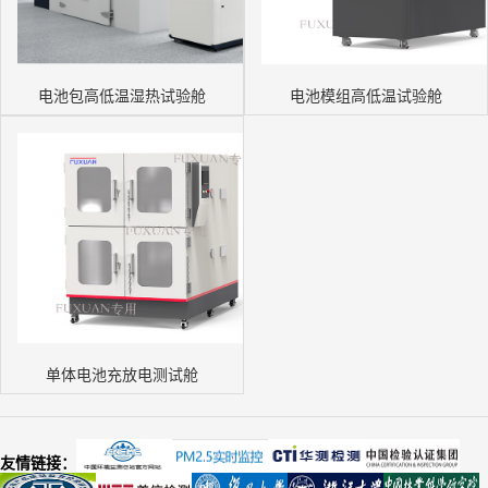
电池包高低温湿热试验舱
电池模组高低温试验舱
单体电池充放电测试舱
友情链接：