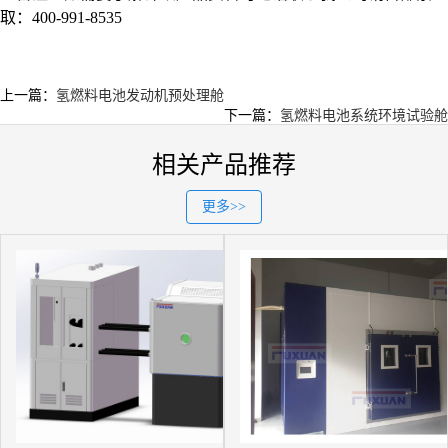
取：400-991-8535
上一篇：
氢燃料电池发动机预处理舱
下一篇：
氢燃料电池系统环境试验舱
相关产品推荐
更多>>