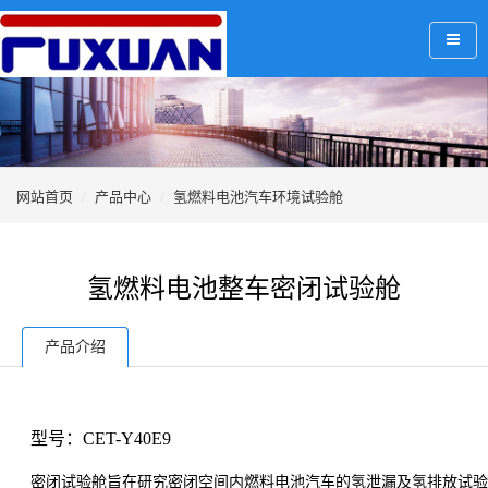
网站首页
产品中心
氢燃料电池汽车环境试验舱
氢燃料电池整车密闭试验舱
产品介绍
型号：CET-Y40E9
密闭试验舱旨在研究密闭空间内燃料电池汽⻋的氢泄漏及氢排放试验